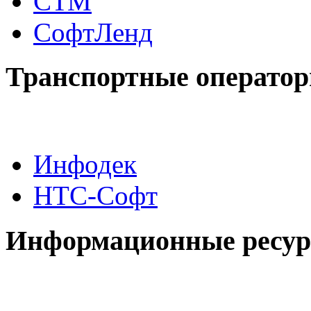
СТМ
СофтЛенд
Транспортные операто
Инфодек
НТС-Софт
Информационные ресу