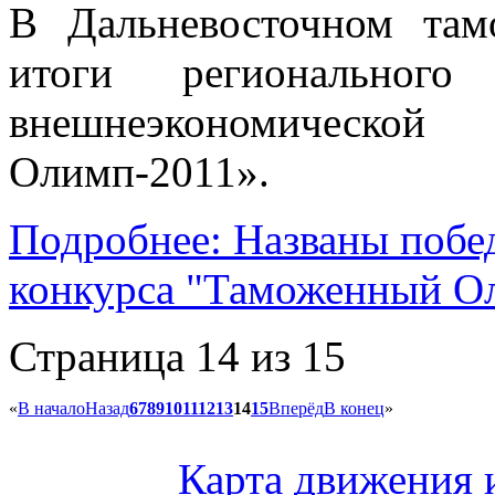
В Дальневосточном там
итоги регионального
внешнеэкономической 
Олимп-2011».
Подробнее: Названы побед
конкурса "Таможенный О
Страница 14 из 15
«
В начало
Назад
6
7
8
9
10
11
12
13
14
15
Вперёд
В конец
»
Карта движения и