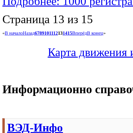
Подробнее: 1000 регист
Страница 13 из 15
«
В начало
Назад
6
7
8
9
10
11
12
13
14
15
Вперёд
В конец
»
Карта движения и
Информационно справ
ВЭД-Инфо