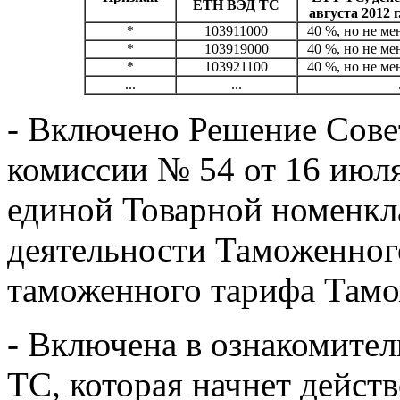
ЕТН ВЭД ТС
августа 2012 
*
103911000
40 %, но не мен
*
103919000
40 %, но не мен
*
103921100
40 %, но не мен
...
...
- Включено Решение Сове
комиссии № 54 от 16 июл
единой Товарной номенк
деятельности Таможенног
таможенного тарифа Тамо
- Включена в ознакомите
ТС, которая начнет действ