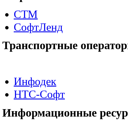
СТМ
СофтЛенд
Транспортные операто
Инфодек
НТС-Софт
Информационные ресу