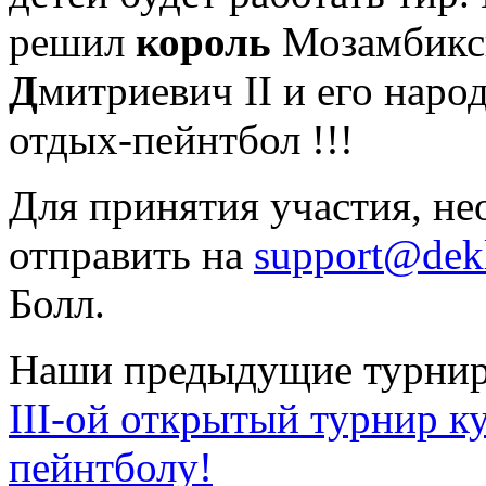
решил
король
Мозамбик
Д
митриевич II и его наро
отдых-пейнтбол !!!
Для принятия участия, не
отправить на
support@dekl
Болл.
Наши предыдущие турни
III-ой открытый турнир к
пейнтболу!